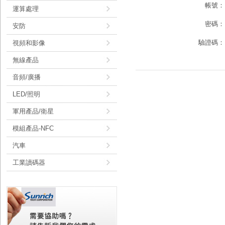
帳號
運算處理
密碼
安防
驗證碼
視頻和影像
無線產品
音頻/廣播
LED/照明
軍用產品/衛星
模組產品-NFC
汽車
工業讀碼器