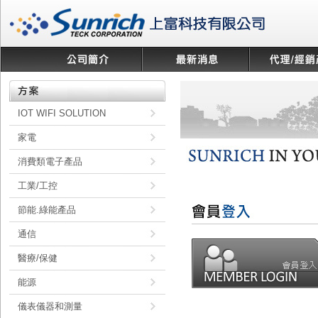
IOT WIFI SOLUTION
家電
消費類電子產品
工業/工控
節能.綠能產品
通信
醫療/保健
能源
儀表儀器和測量