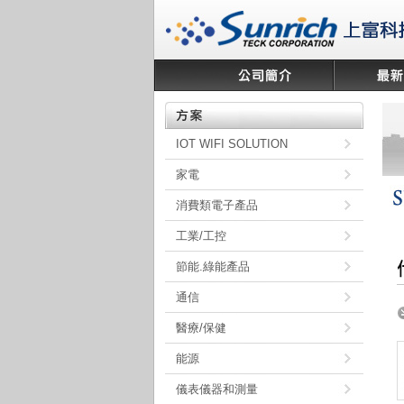
IOT WIFI SOLUTION
家電
消費類電子產品
工業/工控
節能.綠能產品
通信
醫療/保健
能源
儀表儀器和測量