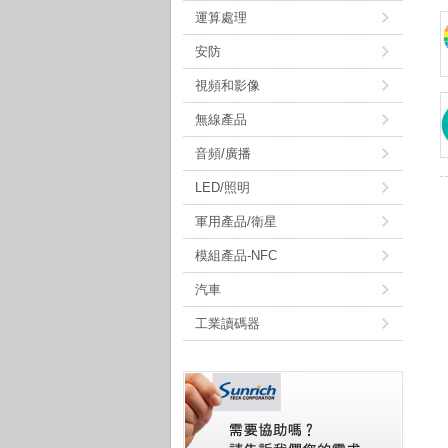
運算處理
安防
視頻和影像
無線產品
音頻/廣播
LED/照明
軍用產品/衛星
模組產品-NFC
汽車
工業讀碼器