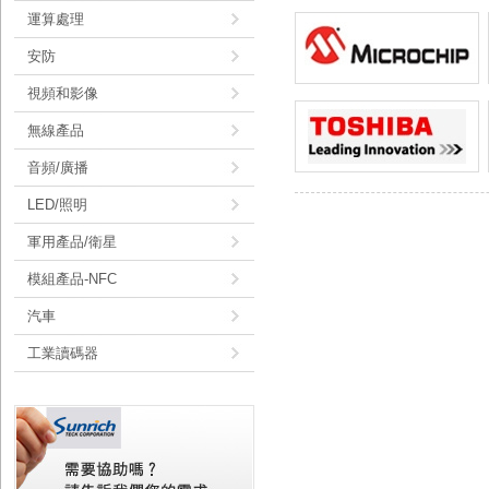
運算處理
安防
視頻和影像
無線產品
音頻/廣播
LED/照明
軍用產品/衛星
模組產品-NFC
汽車
工業讀碼器