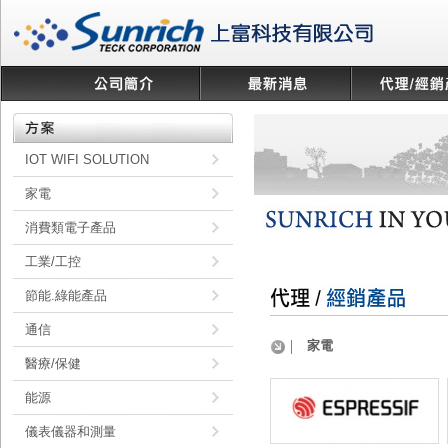
IOT WIFI SOLUTION
家電
消費類電子產品
工業/工控
節能.綠能產品
通信
家電
醫療/保健
能源
儀表儀器和測量