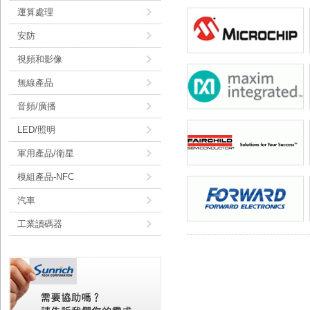
運算處理
安防
視頻和影像
無線產品
音頻/廣播
LED/照明
軍用產品/衛星
模組產品-NFC
汽車
工業讀碼器