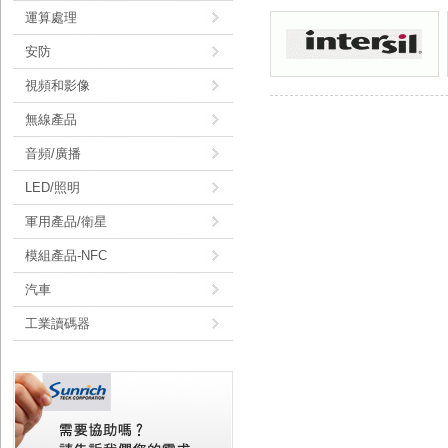
運算處理
安防
視頻和影像
無線產品
音頻/廣播
LED/照明
軍用產品/衛星
模組產品-NFC
汽車
工業讀碼器