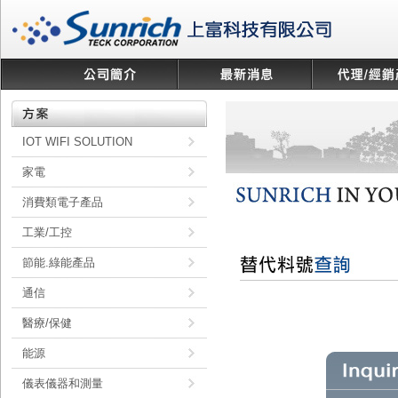
IOT WIFI SOLUTION
家電
消費類電子產品
工業/工控
節能.綠能產品
通信
醫療/保健
能源
儀表儀器和測量