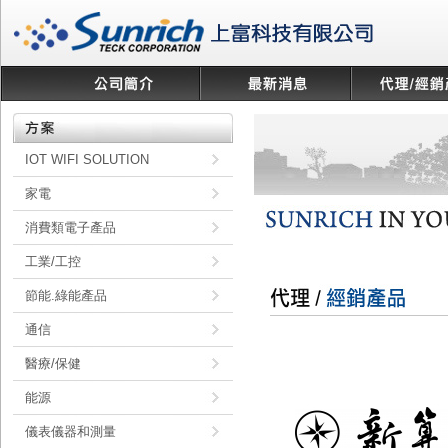
IOT WIFI SOLUTION
家電
消費類電子產品
工業/工控
節能.綠能產品
通信
醫療/保健
能源
儀表儀器和測量