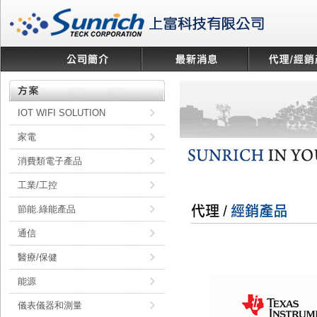
IOT WIFI SOLUTION
家電
消費類電子產品
工業/工控
節能.綠能產品
通信
醫療/保健
能源
儀表儀器和測量